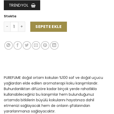
TRENDYOL
Stokta
Purefume Mystify - 30 ml adet
SEPETE EKLE
PUREFUME doğal ortam kokuları %100 saf ve doğal uçucu
yağlardan elde edilen aromaterapi koku karışımlarıdır.
Buhurdanlıktan difüzöre kadar birçok yerde rahatlıkla
kullanabileceğiniz bu karışımlar hem bulunduğunuz
ortamda bitkilerin büyülü kokularını hayatınıza dahil
etmenizi sağlayacak hem de onların şifalarından
yararlanmanızı sağlayacaktır.