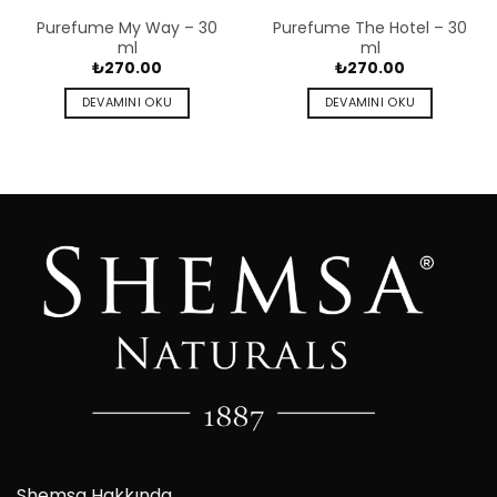
Purefume My Way – 30
Purefume The Hotel – 30
ml
ml
₺
270.00
₺
270.00
DEVAMINI OKU
DEVAMINI OKU
Shemsa Hakkında