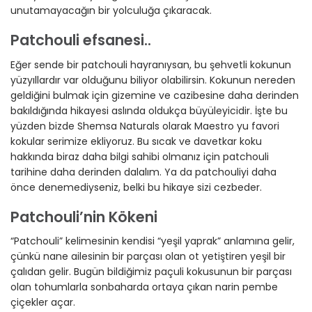
unutamayacağın bir yolculuğa çıkaracak.
Patchouli efsanesi..
Eğer sende bir patchouli hayranıysan, bu şehvetli kokunun
yüzyıllardır var olduğunu biliyor olabilirsin. Kokunun nereden
geldiğini bulmak için gizemine ve cazibesine daha derinden
bakıldığında hikayesi aslında oldukça büyüleyicidir. İşte bu
yüzden bizde Shemsa Naturals olarak Maestro yu favori
kokular serimize ekliyoruz. Bu sıcak ve davetkar koku
hakkında biraz daha bilgi sahibi olmanız için patchouli
tarihine daha derinden dalalım. Ya da patchouliyi daha
önce denemediyseniz, belki bu hikaye sizi cezbeder.
Patchouli’nin Kökeni
“Patchouli” kelimesinin kendisi “yeşil yaprak” anlamına gelir,
çünkü nane ailesinin bir parçası olan ot yetiştiren yeşil bir
çalıdan gelir. Bugün bildiğimiz paçuli kokusunun bir parçası
olan tohumlarla sonbaharda ortaya çıkan narin pembe
çiçekler açar.