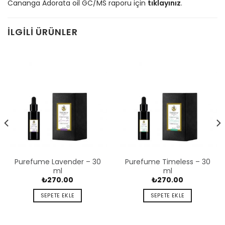
Cananga Adorata oil GC/MS raporu için
tıklayınız
.
İLGILI ÜRÜNLER
Purefume Lavender – 30
Purefume Timeless – 30
ml
ml
₺
270.00
₺
270.00
SEPETE EKLE
SEPETE EKLE