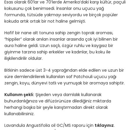
Esas olarak 60’lar ve 70’lerde Amerika’daki karşı kültür, paçuli
kokusunu çok benimsedi. İnsanlar onu uçucu yağ
formunda, tütsüde yakmayı seviyordu ve birçok popüler
kokuda artık ortak bir not haline gelmişti.
Hafif bir nane alt tonuna sahip zengin toprak aroması,
“hippiler” olarak anılan insanlar arasında çok iyi bilinen bir
aura haline geldi. Uzun saçlı, özgür ruhlu ve kaygısız bir
giyinme tarzına sahip erkekler ve kadınlar, bu koku ile
ilişkilendirilir oldular.
Bitkinin sadece üst 3-4 yaprağından elde edilen ve uzun bir
süre demlendirilerek kullanılan saf Patchouli uçucu yağı
zengin, koyu, dünyevi tatlı ve yumuşak bir aromaya sahiptir.
Kullanım şekli:
Şişeden veya damlalık kullanarak
buhurdanlığınıza ve difüzörünüze dilediğiniz miktarda
herhangi başka bir şeyle karıştırmadan direkt olarak
kullanabilirsiniz.
Lavandula Angustifolia oil GC/MS raporu için
tıklayınız
.