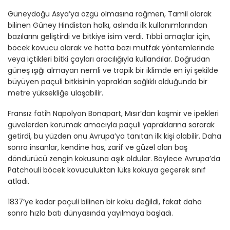
Güneydoğu Asya’ya özgü olmasına rağmen, Tamil olarak
bilinen Güney Hindistan halkı, aslında ilk kullanımlarından
bazılarını geliştirdi ve bitkiye isim verdi. Tıbbi amaçlar için,
böcek kovucu olarak ve hatta bazı mutfak yöntemlerinde
veya içtikleri bitki çayları aracılığıyla kullandılar. Doğrudan
güneş ışığı almayan nemli ve tropik bir iklimde en iyi şekilde
büyüyen paçuli bitkisinin yaprakları sağlıklı olduğunda bir
metre yüksekliğe ulaşabilir.
Fransız fatih Napolyon Bonapart, Mısır’dan kaşmir ve ipekleri
güvelerden korumak amacıyla paçuli yapraklarına sararak
getirdi, bu yüzden onu Avrupa’ya tanıtan ilk kişi olabilir. Daha
sonra insanlar, kendine has, zarif ve güzel olan baş
döndürücü zengin kokusuna aşık oldular. Böylece Avrupa’da
Patchouli böcek kovuculuktan lüks kokuya geçerek sınıf
atladı.
1837’ye kadar paçuli bilinen bir koku değildi, fakat daha
sonra hızla batı dünyasında yayılmaya başladı.