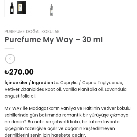
PUREFUME DOĞAL KOKULAR
Purefume My Way – 30 ml
270.00
₺
İçindekiler / Ingredients:
Caprylic / Capric Triglyceride,
Vetiver Zizanioides Root oil, Vanilla Planifolia oil, Lavandula
angustifolia oil.
MY WAY ile Madagaskar’ın vanilya ve Haiti’nin vetiver kokulu
sahillerinde gün batımında romantik bir yürüyüşe çıkmaya
ne dersin? Bu nefis ve şehvetli koku, bir tutam lavanta
çiçeğinin tazeliğiyle açılır ve doğanın keşfedilmeyen
derinliklerini senin için harekete geçirir.