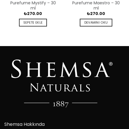
Purefume Mystify – 30
Purefume Maestro – 30
ml
ml
₺
270.00
₺
270.00
SEPETE EKLE
DEVAMINI OKU
Shemsa Hakkında