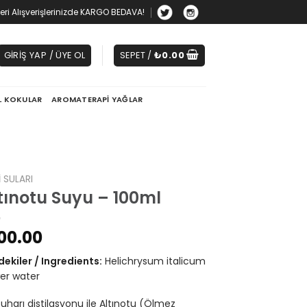
zeri Alışverişlerinizde KARGO BEDAVA!
GIRIŞ YAP / ÜYE OL
SEPET /
₺
0.00
L KOKULAR
AROMATERAPI YAĞLAR
I SULARI
tınotu Suyu – 100ml
00.00
dekiler / Ingredients:
Helichrysum italicum
er water
uharı distilasyonu ile Altınotu (Ölmez