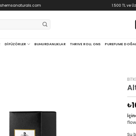
@shemsanaturals.com
1.500 TL ve Ü
R
DIFÜZÖRLER
BUHURDANLIKLAR
THRIVE ROLL ONS
PUREFUME DOĞA
BITK
Al
1
₺
İçin
flow
Su b