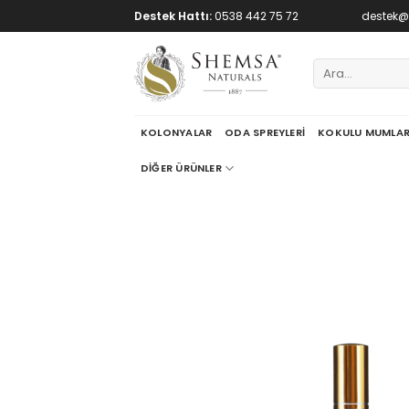
Skip
Destek Hattı:
0538 442 75 72
E-mail:
destek
to
content
Ara:
KOLONYALAR
ODA SPREYLERI
KOKULU MUMLA
DIĞER ÜRÜNLER