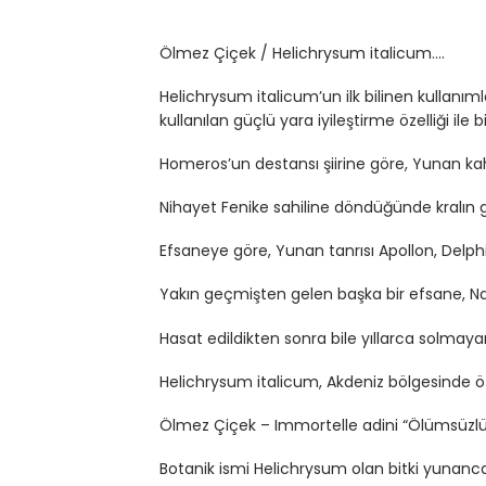
Ölmez Çiçek / Helichrysum italicum….
Helichrysum italicum’un ilk bilinen kullanım
kullanılan güçlü yara iyileştirme özelliği ile b
Homeros’un destansı şiirine göre, Yunan ka
Nihayet Fenike sahiline döndüğünde kralın güze
Efsaneye göre, Yunan tanrısı Apollon, Delph
Yakın geçmişten gelen başka bir efsane, N
Hasat edildikten sonra bile yıllarca solmaya
Helichrysum italicum, Akdeniz bölgesinde özel
Ölmez Çiçek – Immortelle adini “Ölümsüzlük
Botanik ismi Helichrysum olan bitki yunanca