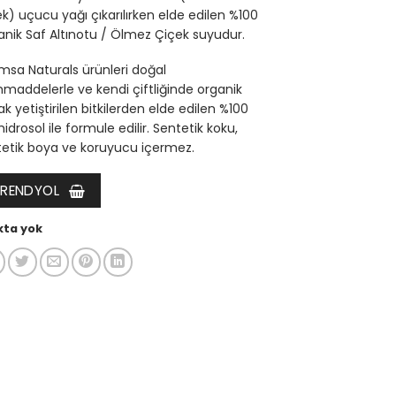
k) uçucu yağı çıkarılırken elde edilen %100
nik Saf Altınotu / Ölmez Çiçek suyudur.
sa Naturals ürünleri doğal
addelerle ve kendi çiftliğinde organik
ak yetiştirilen bitkilerden elde edilen %100
hidrosol ile formule edilir. Sentetik koku,
tetik boya ve koruyucu içermez.
TRENDYOL
kta yok