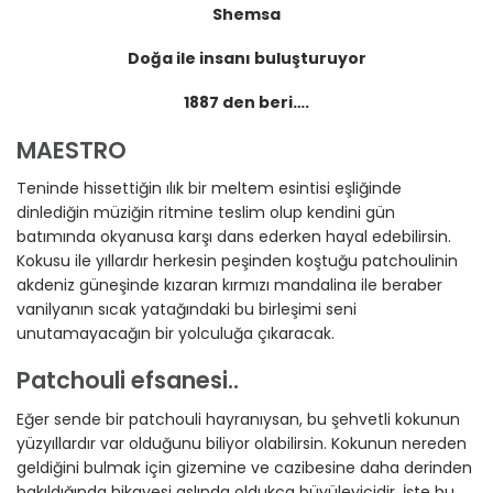
Shemsa
Doğa ile insanı buluşturuyor
1887 den beri….
MAESTRO
Teninde hissettiğin ılık bir meltem esintisi eşliğinde
dinlediğin müziğin ritmine teslim olup kendini gün
batımında okyanusa karşı dans ederken hayal edebilirsin.
Kokusu ile yıllardır herkesin peşinden koştuğu patchoulinin
akdeniz güneşinde kızaran kırmızı mandalina ile beraber
vanilyanın sıcak yatağındaki bu birleşimi seni
unutamayacağın bir yolculuğa çıkaracak.
Patchouli efsanesi..
Eğer sende bir patchouli hayranıysan, bu şehvetli kokunun
yüzyıllardır var olduğunu biliyor olabilirsin. Kokunun nereden
geldiğini bulmak için gizemine ve cazibesine daha derinden
bakıldığında hikayesi aslında oldukça büyüleyicidir. İşte bu