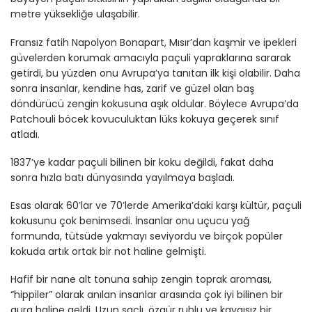
metre yüksekliğe ulaşabilir.
Fransız fatih Napolyon Bonapart, Mısır’dan kaşmir ve ipekleri
güvelerden korumak amacıyla paçuli yapraklarına sararak
getirdi, bu yüzden onu Avrupa’ya tanıtan ilk kişi olabilir. Daha
sonra insanlar, kendine has, zarif ve güzel olan baş
döndürücü zengin kokusuna aşık oldular. Böylece Avrupa’da
Patchouli böcek kovuculuktan lüks kokuya geçerek sınıf
atladı.
1837’ye kadar paçuli bilinen bir koku değildi, fakat daha
sonra hızla batı dünyasında yayılmaya başladı.
Esas olarak 60’lar ve 70’lerde Amerika’daki karşı kültür, paçuli
kokusunu çok benimsedi. İnsanlar onu uçucu yağ
formunda, tütsüde yakmayı seviyordu ve birçok popüler
kokuda artık ortak bir not haline gelmişti.
Hafif bir nane alt tonuna sahip zengin toprak aroması,
“hippiler” olarak anılan insanlar arasında çok iyi bilinen bir
aura haline geldi. Uzun saçlı, özgür ruhlu ve kaygısız bir