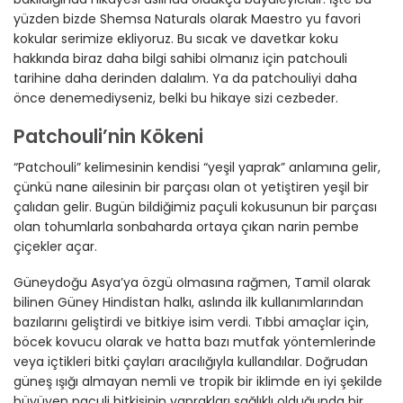
yüzden bizde Shemsa Naturals olarak Maestro yu favori
kokular serimize ekliyoruz. Bu sıcak ve davetkar koku
hakkında biraz daha bilgi sahibi olmanız için patchouli
tarihine daha derinden dalalım. Ya da patchouliyi daha
önce denemediyseniz, belki bu hikaye sizi cezbeder.
Patchouli’nin Kökeni
“Patchouli” kelimesinin kendisi “yeşil yaprak” anlamına gelir,
çünkü nane ailesinin bir parçası olan ot yetiştiren yeşil bir
çalıdan gelir. Bugün bildiğimiz paçuli kokusunun bir parçası
olan tohumlarla sonbaharda ortaya çıkan narin pembe
çiçekler açar.
Güneydoğu Asya’ya özgü olmasına rağmen, Tamil olarak
bilinen Güney Hindistan halkı, aslında ilk kullanımlarından
bazılarını geliştirdi ve bitkiye isim verdi. Tıbbi amaçlar için,
böcek kovucu olarak ve hatta bazı mutfak yöntemlerinde
veya içtikleri bitki çayları aracılığıyla kullandılar. Doğrudan
güneş ışığı almayan nemli ve tropik bir iklimde en iyi şekilde
büyüyen paçuli bitkisinin yaprakları sağlıklı olduğunda bir