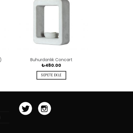
)
Buhurdanlık Concart
₺
480.00
SEPETE EKLE
i