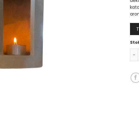
deko
kata
arom
Sto
Buh