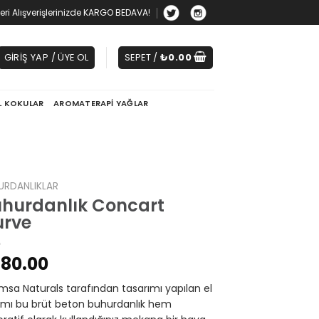
zeri Alışverişlerinizde KARGO BEDAVA!
GIRIŞ YAP / ÜYE OL
SEPET /
₺
0.00
L KOKULAR
AROMATERAPI YAĞLAR
URDANLIKLAR
hurdanlık Concart
urve
80.00
sa Naturals tarafından tasarımı yapılan el
ımı bu brüt beton buhurdanlık hem