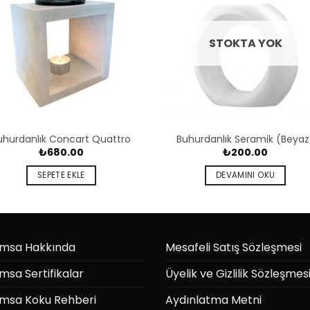
STOKTA YOK
uhurdanlık Concart Quattro
Buhurdanlık Seramik (Beyaz
₺
680.00
₺
200.00
SEPETE EKLE
DEVAMINI OKU
msa Hakkında
Mesafeli Satış Sözleşmesi
msa Sertifikalar
Üyelik ve Gizlilik Sözleşmes
msa Koku Rehberi
Aydınlatma Metni