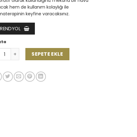
ratif olarak kullandığınız mekana bir hava
cak hem de kullanım kolaylığı ile
aterapinin keyfine varacaksınız.
TRENDYOL
kta
urdanlık Concart Curve adet
SEPETE EKLE