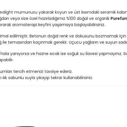
 tealight mumunuzu yakarak koyun ve üst kısımdaki seramik kabın
ağdan veya size özel hazırladığımız %100 doğal ve organik
Purefum
dırarak aromaterapi keyfini yaşamaya başlayabilirsiniz.
k imal edilmiştir. Betonun doğal renk ve dokusunu bozmamak için
ile temasından kaçınmak gerekir. Uçucu yağların ve suyun sadec
hala yanıyorsa ve hazne sıcak ise soğuk su ilavesi yapmayınız. S
pabilir.
umları tercih etmenizi tavsiye ederiz.
lık sabunlu suyla yıkayıp tekrar kullanabilirsiniz.