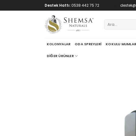
Skip
Destek Hattı:
0538 442 75 72
E-mail:
destek
to
content
Ara:
KOLONYALAR
ODA SPREYLERI
KOKULU MUMLA
DIĞER ÜRÜNLER