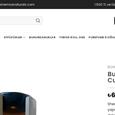
@shemsanaturals.com
1.500 TL ve Ü
R
DIFÜZÖRLER
BUHURDANLIKLAR
THRIVE ROLL ONS
PUREFUME DOĞA
BUH
Bu
C
6
₺
Shem
yap