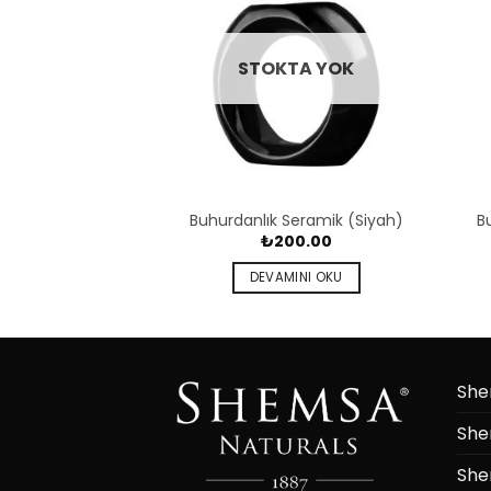
STOKTA YOK
Buhurdanlık Seramik (Siyah)
B
₺
200.00
DEVAMINI OKU
She
She
She