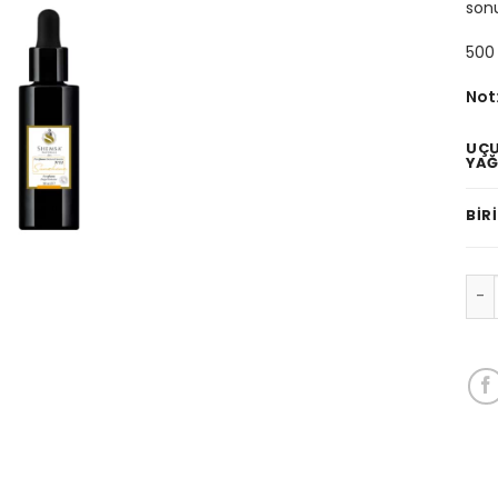
son
500 
Not
UÇ
YA
BIR
Aro