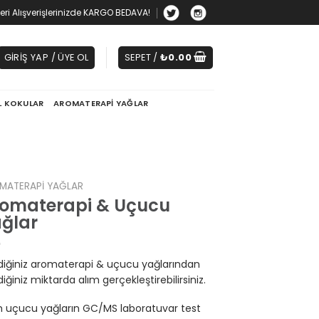
zeri Alışverişlerinizde KARGO BEDAVA!
GIRIŞ YAP / ÜYE OL
SEPET /
₺
0.00
L KOKULAR
AROMATERAPI YAĞLAR
MATERAPI YAĞLAR
omaterapi & Uçucu
ğlar
diğiniz aromaterapi & uçucu yağlarından
diğiniz miktarda alım gerçekleştirebilirsiniz.
 uçucu yağların GC/MS laboratuvar test