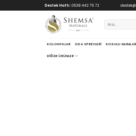
Skip
Destek Hattı:
0538 442 75 72
E-mail:
destek
to
content
Ara:
KOLONYALAR
ODA SPREYLERI
KOKULU MUMLA
DIĞER ÜRÜNLER