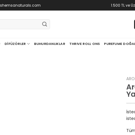
@shemsanaturals.com
1.500 TL ve Ü
R
DIFÜZÖRLER
BUHURDANLIKLAR
THRIVE ROLL ONS
PUREFUME DOĞA
ARO
Ar
Ya
İste
iste
Tüm