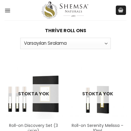
Skip
to
content
THRIVE ROLL ONS
STOKTA YOK
STOKTA YOK
Roll-on Discovery Set (3
Roll-on Serenity Melissa –
ürün)
10ml